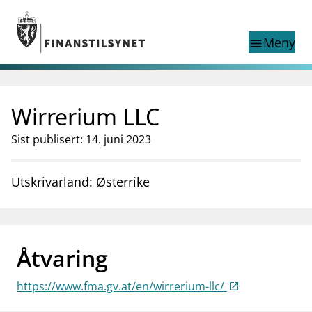
Gå til hovedinnhold
Gå til søkesiden
Meny
menu
Show this page in
Søk i
search
language
Wirrerium LLC
English
nettstedet
English
English home page
Sist publisert: 14. juni 2023
Tilsyn
Aktuelt
Utskrivarland: Østerrike
Finanstilsynets registre
Tema
supervisor_account
Forbrukerinformasjon
Åtvaring
business
Om Finanstilsynet
https://www.fma.gv.at/en/wirrerium-llc/
mail_outline
Kontakt oss