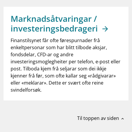
work_outline
Jobb hos oss
dashboard
Informasjon for investorer
Marknadsåtvaringar /
investeringsbedrageri
notifications_none
Abonner på nyhetsvarsel
Finanstilsynet får ofte førespurnader frå
enkeltpersonar som har blitt tilbode aksjar,
fondsdelar, CFD-ar og andre
investeringsmoglegheiter per telefon, e-post eller
post. Tilboda kjem frå seljarar som dei ikkje
kjenner frå før, som ofte kallar seg «rådgivarar»
eller «meklarar». Dette er svært ofte reine
svindelforsøk.
Til toppen av siden
expand_less