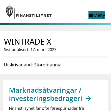
Gå til hovedinnhold
Gå til søkesiden
Meny
menu
Show this page in
Søk i
search
language
WINTRADE X
English
nettstedet
English
English home page
Sist publisert: 17. mars 2023
Tilsyn
Aktuelt
Utskrivarland: Storbritannia
Finanstilsynets registre
Tema
supervisor_account
Forbrukerinformasjon
Marknadsåtvaringar /
business
Om Finanstilsynet
investeringsbedrageri
mail_outline
Kontakt oss
Finanstilsynet får ofte førespurnader frå