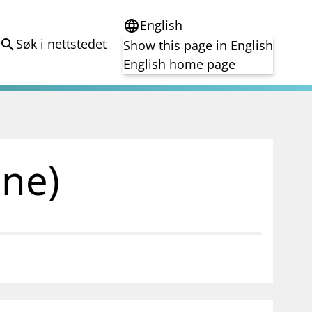
English
language
Søk i nettstedet
search
Show this page in English
English home page
e
Tema
Bærekraft
reg
DORA
one)
Folkefinansiering
Kryptoeiendelsloven (MiCA)
Overtakelsestilbud
Alle tema
notifications_none
on for investorer
Abonner på nyhetsvarsel