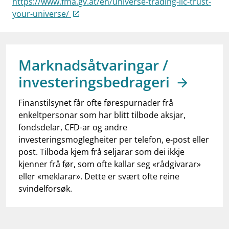
https://www.fma.gv.at/en/universe-trading-llc-trust-
work_outline
Jobb hos oss
your-universe/
dashboard
Informasjon for investorer
notifications_none
Abonner på nyhetsvarsel
Marknadsåtvaringar /
investeringsbedrageri
Finanstilsynet får ofte førespurnader frå
enkeltpersonar som har blitt tilbode aksjar,
fondsdelar, CFD-ar og andre
investeringsmoglegheiter per telefon, e-post eller
post. Tilboda kjem frå seljarar som dei ikkje
kjenner frå før, som ofte kallar seg «rådgivarar»
eller «meklarar». Dette er svært ofte reine
svindelforsøk.