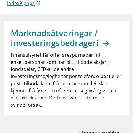
work_outline
index9-php/
Jobb hos oss
dashboard
Informasjon for investorer
notifications_none
Abonner på nyhetsvarsel
Marknadsåtvaringar /
investeringsbedrageri
Finanstilsynet får ofte førespurnader frå
enkeltpersonar som har blitt tilbode aksjar,
fondsdelar, CFD-ar og andre
investeringsmoglegheiter per telefon, e-post eller
post. Tilboda kjem frå seljarar som dei ikkje
kjenner frå før, som ofte kallar seg «rådgivarar»
eller «meklarar». Dette er svært ofte reine
svindelforsøk.