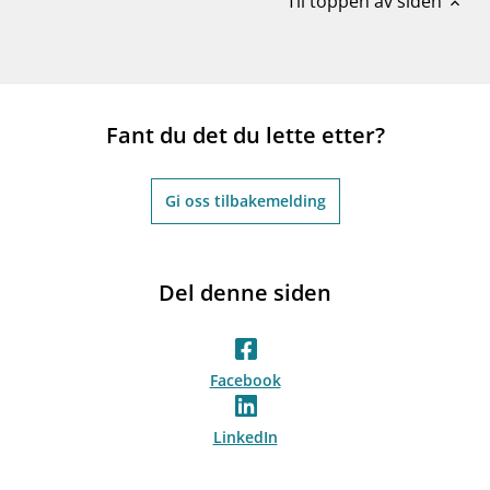
Til toppen av siden
expand_less
Fant du det du lette etter?
Gi oss tilbakemelding
Del denne siden
Facebook
LinkedIn