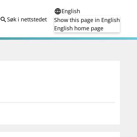
English
language
Søk i nettstedet
search
Show this page in English
English home page
e
Tema
Bærekraft
reg
DORA
Folkefinansiering
Kryptoeiendelsloven (MiCA)
Overtakelsestilbud
Alle tema
notifications_none
on for investorer
Abonner på nyhetsvarsel