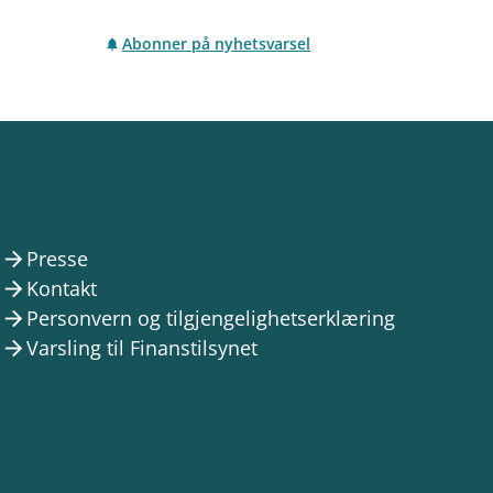
Abonner på nyhetsvarsel
Presse
arrow_forward
Kontakt
arrow_forward
Personvern og tilgjengelighetserklæring
arrow_forward
Varsling til Finanstilsynet
arrow_forward