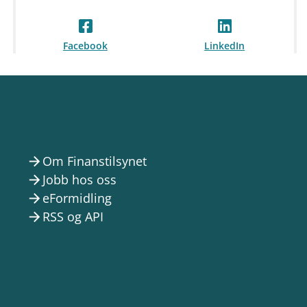
Facebook
LinkedIn
Om Finanstilsynet
arrow_forward
Jobb hos oss
arrow_forward
eFormidling
arrow_forward
RSS og API
arrow_forward