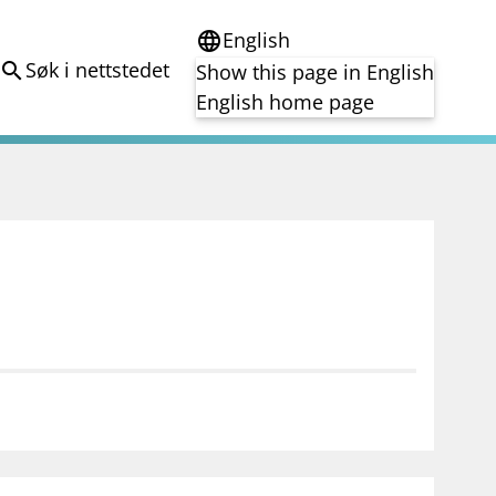
English
language
Søk i nettstedet
search
Show this page in English
English home page
e
Tema
Bærekraft
reg
DORA
Folkefinansiering
Kryptoeiendelsloven (MiCA)
Overtakelsestilbud
Alle tema
notifications_none
on for investorer
Abonner på nyhetsvarsel