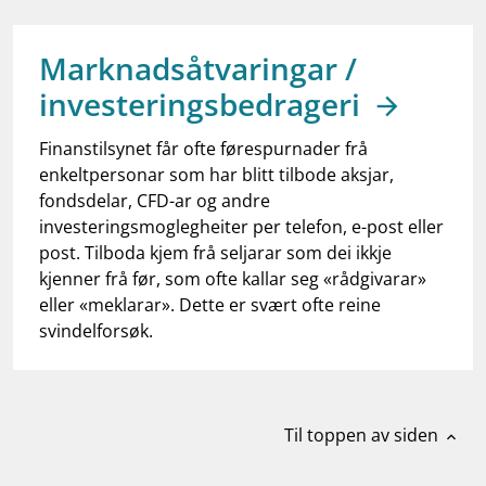
work_outline
Jobb hos oss
dashboard
Informasjon for investorer
Marknadsåtvaringar /
investeringsbedrageri
notifications_none
Abonner på nyhetsvarsel
Finanstilsynet får ofte førespurnader frå
enkeltpersonar som har blitt tilbode aksjar,
fondsdelar, CFD-ar og andre
investeringsmoglegheiter per telefon, e-post eller
post. Tilboda kjem frå seljarar som dei ikkje
kjenner frå før, som ofte kallar seg «rådgivarar»
eller «meklarar». Dette er svært ofte reine
svindelforsøk.
Til toppen av siden
expand_less