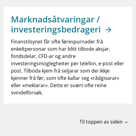
work_outline
Jobb hos oss
dashboard
Informasjon for investorer
Marknadsåtvaringar /
investeringsbedrageri
notifications_none
Abonner på nyhetsvarsel
Finanstilsynet får ofte førespurnader frå
enkeltpersonar som har blitt tilbode aksjar,
fondsdelar, CFD-ar og andre
investeringsmoglegheiter per telefon, e-post eller
post. Tilboda kjem frå seljarar som dei ikkje
kjenner frå før, som ofte kallar seg «rådgivarar»
eller «meklarar». Dette er svært ofte reine
svindelforsøk.
Til toppen av siden
expand_less