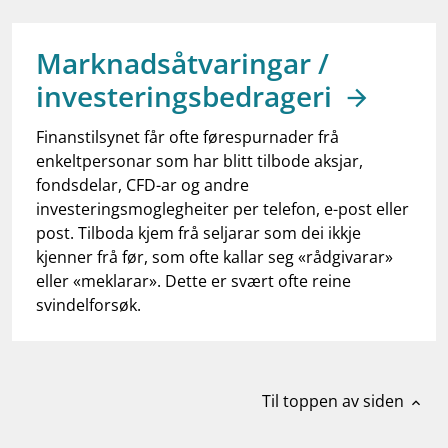
work_outline
Jobb hos oss
dashboard
Informasjon for investorer
Marknadsåtvaringar /
investeringsbedrageri
notifications_none
Abonner på nyhetsvarsel
Finanstilsynet får ofte førespurnader frå
enkeltpersonar som har blitt tilbode aksjar,
fondsdelar, CFD-ar og andre
investeringsmoglegheiter per telefon, e-post eller
post. Tilboda kjem frå seljarar som dei ikkje
kjenner frå før, som ofte kallar seg «rådgivarar»
eller «meklarar». Dette er svært ofte reine
svindelforsøk.
Til toppen av siden
expand_less