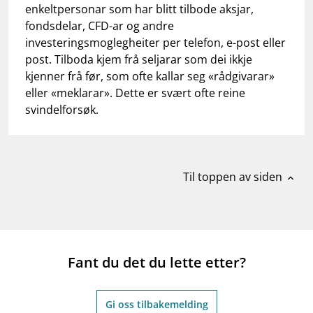
work_outline
Jobb hos oss
enkeltpersonar som har blitt tilbode aksjar,
fondsdelar, CFD-ar og andre
dashboard
Informasjon for investorer
investeringsmoglegheiter per telefon, e-post eller
post. Tilboda kjem frå seljarar som dei ikkje
notifications_none
Abonner på nyhetsvarsel
kjenner frå før, som ofte kallar seg «rådgivarar»
eller «meklarar». Dette er svært ofte reine
svindelforsøk.
Til toppen av siden
expand_less
Fant du det du lette etter?
Gi oss tilbakemelding