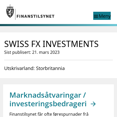
Gå til hovedinnhold
Gå til søkesiden
Meny
menu
Show this page in
Søk i
search
language
SWISS FX INVESTMENTS
English
nettstedet
English
English home page
Sist publisert: 21. mars 2023
Tilsyn
Aktuelt
Utskrivarland: Storbritannia
Finanstilsynets registre
Tema
supervisor_account
Forbrukerinformasjon
Marknadsåtvaringar /
business
Om Finanstilsynet
investeringsbedrageri
mail_outline
Kontakt oss
Finanstilsynet får ofte førespurnader frå