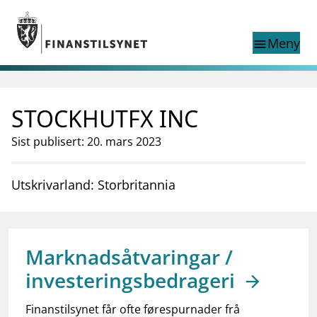
Gå til hovedinnhold
Gå til søkesiden
Meny
menu
Show this page in
Søk i
search
language
STOCKHUTFX INC
English
nettstedet
English
English home page
Sist publisert: 20. mars 2023
Tilsyn
Aktuelt
Utskrivarland: Storbritannia
Finanstilsynets registre
Tema
supervisor_account
Forbrukerinformasjon
Marknadsåtvaringar /
business
Om Finanstilsynet
investeringsbedrageri
mail_outline
Kontakt oss
Finanstilsynet får ofte førespurnader frå