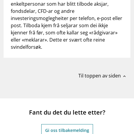
work_outline
Jobb hos oss
enkeltpersonar som har blitt tilbode aksjar,
fondsdelar, CFD-ar og andre
dashboard
Informasjon for investorer
investeringsmoglegheiter per telefon, e-post eller
post. Tilboda kjem frå seljarar som dei ikkje
notifications_none
Abonner på nyhetsvarsel
kjenner frå før, som ofte kallar seg «rådgivarar»
eller «meklarar». Dette er svært ofte reine
svindelforsøk.
Til toppen av siden
expand_less
Fant du det du lette etter?
Gi oss tilbakemelding