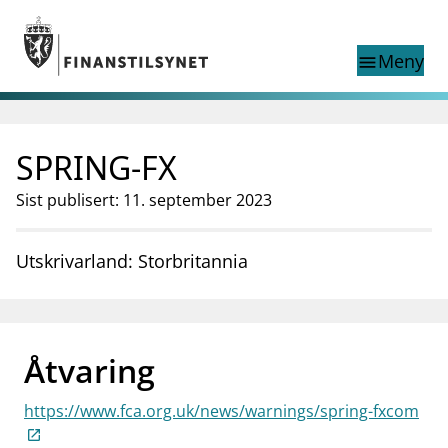
Gå til hovedinnhold
Gå til søkesiden
Meny
menu
Show this page in
Søk i
search
language
SPRING-FX
English
nettstedet
English
English home page
Sist publisert: 11. september 2023
Tilsyn
Aktuelt
Utskrivarland: Storbritannia
Finanstilsynets registre
Tema
supervisor_account
Forbrukerinformasjon
Åtvaring
business
Om Finanstilsynet
https://www.fca.org.uk/news/warnings/spring-fxcom
mail_outline
Kontakt oss