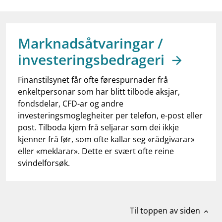
work_outline
Jobb hos oss
dashboard
Informasjon for investorer
Marknadsåtvaringar /
notifications_none
Abonner på nyhetsvarsel
investeringsbedrageri
Finanstilsynet får ofte førespurnader frå
enkeltpersonar som har blitt tilbode aksjar,
fondsdelar, CFD-ar og andre
investeringsmoglegheiter per telefon, e-post eller
post. Tilboda kjem frå seljarar som dei ikkje
kjenner frå før, som ofte kallar seg «rådgivarar»
eller «meklarar». Dette er svært ofte reine
svindelforsøk.
Til toppen av siden
expand_less