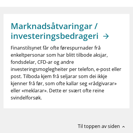
work_outline
Jobb hos oss
dashboard
Informasjon for investorer
Marknadsåtvaringar /
notifications_none
Abonner på nyhetsvarsel
investeringsbedrageri
Finanstilsynet får ofte førespurnader frå
enkeltpersonar som har blitt tilbode aksjar,
fondsdelar, CFD-ar og andre
investeringsmoglegheiter per telefon, e-post eller
post. Tilboda kjem frå seljarar som dei ikkje
kjenner frå før, som ofte kallar seg «rådgivarar»
eller «meklarar». Dette er svært ofte reine
svindelforsøk.
Til toppen av siden
expand_less