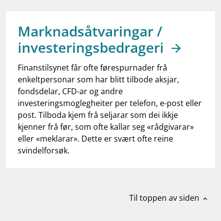
work_outline
Jobb hos oss
dashboard
Informasjon for investorer
Marknadsåtvaringar /
investeringsbedrageri
notifications_none
Abonner på nyhetsvarsel
Finanstilsynet får ofte førespurnader frå
enkeltpersonar som har blitt tilbode aksjar,
fondsdelar, CFD-ar og andre
investeringsmoglegheiter per telefon, e-post eller
post. Tilboda kjem frå seljarar som dei ikkje
kjenner frå før, som ofte kallar seg «rådgivarar»
eller «meklarar». Dette er svært ofte reine
svindelforsøk.
Til toppen av siden
expand_less