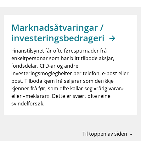
work_outline
Jobb hos oss
dashboard
Informasjon for investorer
Marknadsåtvaringar /
notifications_none
Abonner på nyhetsvarsel
investeringsbedrageri
Finanstilsynet får ofte førespurnader frå
enkeltpersonar som har blitt tilbode aksjar,
fondsdelar, CFD-ar og andre
investeringsmoglegheiter per telefon, e-post eller
post. Tilboda kjem frå seljarar som dei ikkje
kjenner frå før, som ofte kallar seg «rådgivarar»
eller «meklarar». Dette er svært ofte reine
svindelforsøk.
Til toppen av siden
expand_less