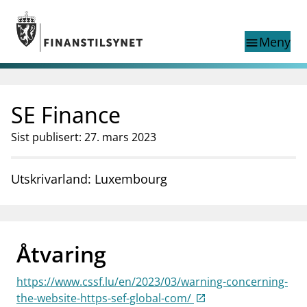
Gå til hovedinnhold
Gå til søkesiden
Meny
menu
Show this page in
Søk i
search
language
SE Finance
English
nettstedet
English
English home page
Sist publisert: 27. mars 2023
Tilsyn
Aktuelt
Utskrivarland: Luxembourg
Finanstilsynets registre
Tema
supervisor_account
Forbrukerinformasjon
Åtvaring
business
Om Finanstilsynet
https://www.cssf.lu/en/2023/03/warning-concerning-
mail_outline
Kontakt oss
the-website-https-sef-global-com/