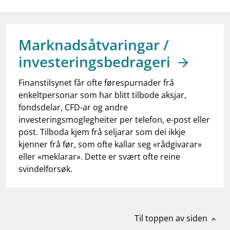
work_outline
Jobb hos oss
dashboard
Informasjon for investorer
Marknadsåtvaringar /
notifications_none
Abonner på nyhetsvarsel
investeringsbedrageri
Finanstilsynet får ofte førespurnader frå
enkeltpersonar som har blitt tilbode aksjar,
fondsdelar, CFD-ar og andre
investeringsmoglegheiter per telefon, e-post eller
post. Tilboda kjem frå seljarar som dei ikkje
kjenner frå før, som ofte kallar seg «rådgivarar»
eller «meklarar». Dette er svært ofte reine
svindelforsøk.
Til toppen av siden
expand_less