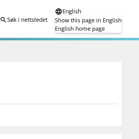
English
language
Søk i nettstedet
search
Show this page in English
English home page
e
Tema
Bærekraft
reg
DORA
Folkefinansiering
Kryptoeiendelsloven (MiCA)
Overtakelsestilbud
Alle tema
notifications_none
on for investorer
Abonner på nyhetsvarsel