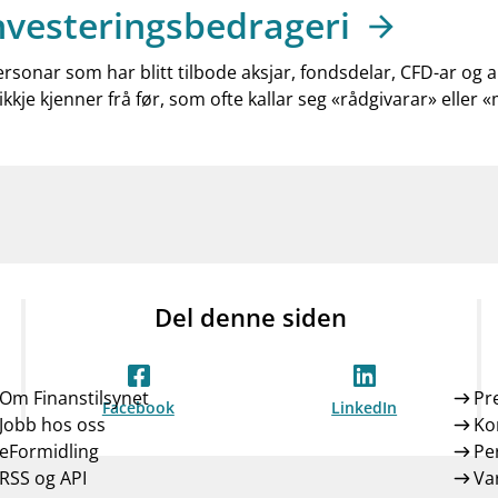
nvesteringsbedrageri
ersonar som har blitt tilbode aksjar, fondsdelar, CFD-ar og 
ikkje kjenner frå før, som ofte kallar seg «rådgivarar» eller 
Del denne siden
Om Finanstilsynet
Pr
Facebook
LinkedIn
Jobb hos oss
Ko
eFormidling
Pe
RSS og API
Var