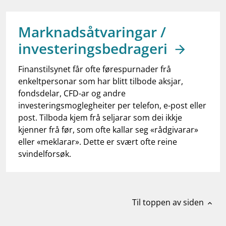
work_outline
Jobb hos oss
dashboard
Informasjon for investorer
Marknadsåtvaringar /
investeringsbedrageri
notifications_none
Abonner på nyhetsvarsel
Finanstilsynet får ofte førespurnader frå
enkeltpersonar som har blitt tilbode aksjar,
fondsdelar, CFD-ar og andre
investeringsmoglegheiter per telefon, e-post eller
post. Tilboda kjem frå seljarar som dei ikkje
kjenner frå før, som ofte kallar seg «rådgivarar»
eller «meklarar». Dette er svært ofte reine
svindelforsøk.
Til toppen av siden
expand_less