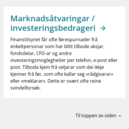
work_outline
Jobb hos oss
dashboard
Informasjon for investorer
Marknadsåtvaringar /
investeringsbedrageri
notifications_none
Abonner på nyhetsvarsel
Finanstilsynet får ofte førespurnader frå
enkeltpersonar som har blitt tilbode aksjar,
fondsdelar, CFD-ar og andre
investeringsmoglegheiter per telefon, e-post eller
post. Tilboda kjem frå seljarar som dei ikkje
kjenner frå før, som ofte kallar seg «rådgivarar»
eller «meklarar». Dette er svært ofte reine
svindelforsøk.
Til toppen av siden
expand_less