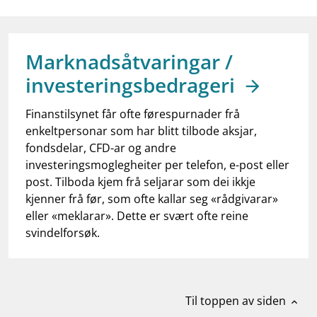
work_outline
Jobb hos oss
dashboard
Informasjon for investorer
Marknadsåtvaringar /
notifications_none
Abonner på nyhetsvarsel
investeringsbedrageri
Finanstilsynet får ofte førespurnader frå
enkeltpersonar som har blitt tilbode aksjar,
fondsdelar, CFD-ar og andre
investeringsmoglegheiter per telefon, e-post eller
post. Tilboda kjem frå seljarar som dei ikkje
kjenner frå før, som ofte kallar seg «rådgivarar»
eller «meklarar». Dette er svært ofte reine
svindelforsøk.
Til toppen av siden
expand_less