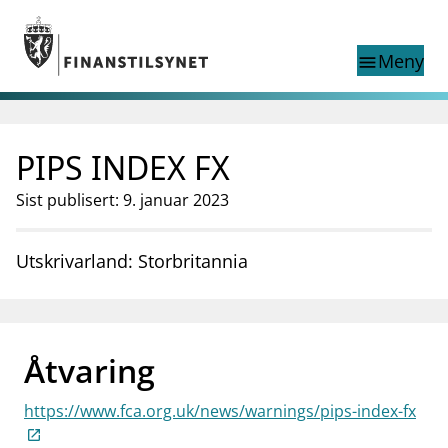
Gå til hovedinnhold
Gå til søkesiden
Meny
menu
Show this page in
Søk i
search
language
PIPS INDEX FX
English
nettstedet
English
English home page
Sist publisert: 9. januar 2023
Tilsyn
Aktuelt
Utskrivarland: Storbritannia
Finanstilsynets registre
Tema
supervisor_account
Forbrukerinformasjon
Åtvaring
business
Om Finanstilsynet
https://www.fca.org.uk/news/warnings/pips-index-fx
mail_outline
Kontakt oss