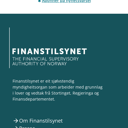
Abonner på nyhetsvarsel
Finanstilsynet er eit sjølvstendig
myndigheitsorgan som arbeider med grunnlag
i lover og vedtak frå Stortinget, Regjeringa og
Finansdepartementet.
Om Finanstilsynet
arrow_forward