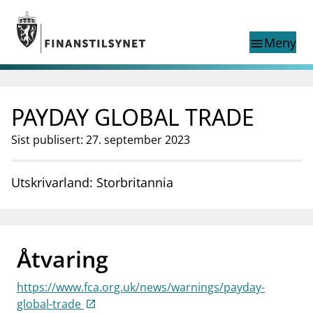
Gå til hovedinnhold
Gå til søkesiden
Meny
menu
Show this page in
Søk i
search
language
PAYDAY GLOBAL TRADE
English
nettstedet
English
English home page
Sist publisert: 27. september 2023
Tilsyn
Aktuelt
Utskrivarland: Storbritannia
Finanstilsynets registre
Tema
supervisor_account
Forbrukerinformasjon
Åtvaring
business
Om Finanstilsynet
https://www.fca.org.uk/news/warnings/payday-
mail_outline
Kontakt oss
global-trade