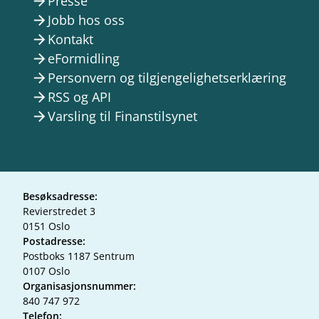
Presse
arrow_forward
Jobb hos oss
arrow_forward
Kontakt
arrow_forward
eFormidling
arrow_forward
Personvern og tilgjengelighetserklæring
arrow_forward
RSS og API
arrow_forward
Varsling til Finanstilsynet
arrow_forward
Besøksadresse:
Revierstredet 3
0151 Oslo
Postadresse:
Postboks 1187 Sentrum
0107 Oslo
Organisasjonsnummer:
840 747 972
Telefon: