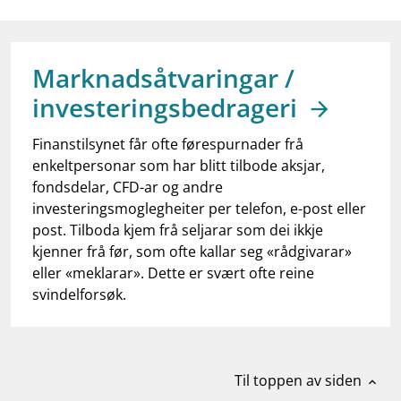
work_outline
Jobb hos oss
dashboard
Informasjon for investorer
Marknadsåtvaringar /
notifications_none
Abonner på nyhetsvarsel
investeringsbedrageri
Finanstilsynet får ofte førespurnader frå
enkeltpersonar som har blitt tilbode aksjar,
fondsdelar, CFD-ar og andre
investeringsmoglegheiter per telefon, e-post eller
post. Tilboda kjem frå seljarar som dei ikkje
kjenner frå før, som ofte kallar seg «rådgivarar»
eller «meklarar». Dette er svært ofte reine
svindelforsøk.
Til toppen av siden
expand_less