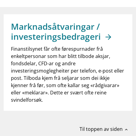
work_outline
Jobb hos oss
dashboard
Informasjon for investorer
Marknadsåtvaringar /
notifications_none
Abonner på nyhetsvarsel
investeringsbedrageri
Finanstilsynet får ofte førespurnader frå
enkeltpersonar som har blitt tilbode aksjar,
fondsdelar, CFD-ar og andre
investeringsmoglegheiter per telefon, e-post eller
post. Tilboda kjem frå seljarar som dei ikkje
kjenner frå før, som ofte kallar seg «rådgivarar»
eller «meklarar». Dette er svært ofte reine
svindelforsøk.
Til toppen av siden
expand_less