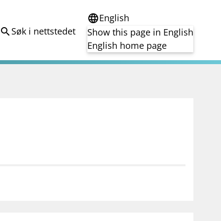
English
language
Søk i nettstedet
search
Show this page in English
English home page
e
Tema
Bærekraft
reg
DORA
Folkefinansiering
Kryptoeiendelsloven (MiCA)
Overtakelsestilbud
Alle tema
notifications_none
on for investorer
Abonner på nyhetsvarsel