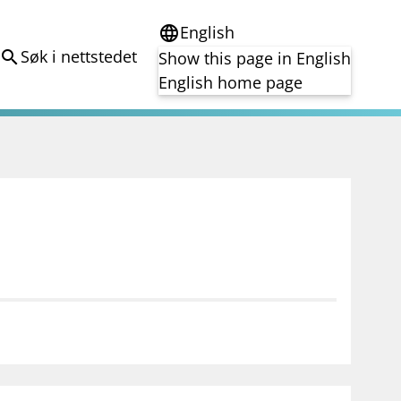
English
language
Søk i nettstedet
search
Show this page in English
English home page
e
Tema
Bærekraft
reg
DORA
Folkefinansiering
Kryptoeiendelsloven (MiCA)
Overtakelsestilbud
Alle tema
notifications_none
on for investorer
Abonner på nyhetsvarsel