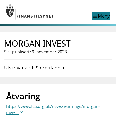
Gå til hovedinnhold
Gå til søkesiden
Meny
menu
Show this page in
Søk i
search
language
MORGAN INVEST
English
nettstedet
English
English home page
Sist publisert: 9. november 2023
Tilsyn
Aktuelt
Utskrivarland: Storbritannia
Finanstilsynets registre
Tema
supervisor_account
Forbrukerinformasjon
Åtvaring
business
Om Finanstilsynet
https://www.fca.org.uk/news/warnings/morgan-
mail_outline
Kontakt oss
invest