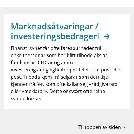
work_outline
Jobb hos oss
dashboard
Informasjon for investorer
Marknadsåtvaringar /
notifications_none
Abonner på nyhetsvarsel
investeringsbedrageri
Finanstilsynet får ofte førespurnader frå
enkeltpersonar som har blitt tilbode aksjar,
fondsdelar, CFD-ar og andre
investeringsmoglegheiter per telefon, e-post eller
post. Tilboda kjem frå seljarar som dei ikkje
kjenner frå før, som ofte kallar seg «rådgivarar»
eller «meklarar». Dette er svært ofte reine
svindelforsøk.
Til toppen av siden
expand_less