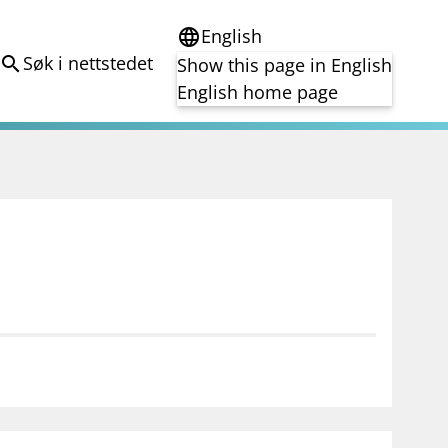
English
language
Søk i nettstedet
search
Show this page in English
English home page
e
Tema
Bærekraft
reg
DORA
Folkefinansiering
Kryptoeiendelsloven (MiCA)
Overtakelsestilbud
Alle tema
notifications_none
on for investorer
Abonner på nyhetsvarsel