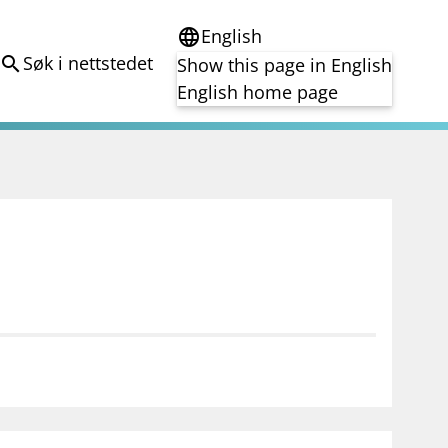
English
language
Søk i nettstedet
search
Show this page in English
English home page
e
Tema
Bærekraft
reg
DORA
Folkefinansiering
Kryptoeiendelsloven (MiCA)
Overtakelsestilbud
Alle tema
notifications_none
on for investorer
Abonner på nyhetsvarsel