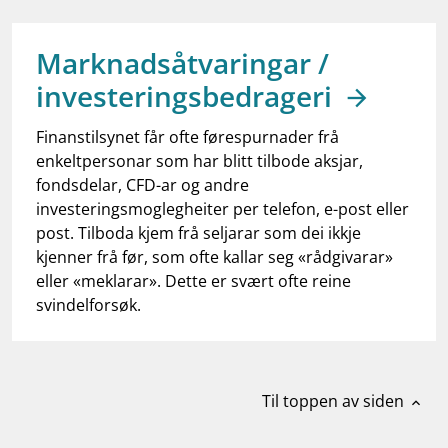
work_outline
Jobb hos oss
dashboard
Informasjon for investorer
Marknadsåtvaringar /
investeringsbedrageri
notifications_none
Abonner på nyhetsvarsel
Finanstilsynet får ofte førespurnader frå
enkeltpersonar som har blitt tilbode aksjar,
fondsdelar, CFD-ar og andre
investeringsmoglegheiter per telefon, e-post eller
post. Tilboda kjem frå seljarar som dei ikkje
kjenner frå før, som ofte kallar seg «rådgivarar»
eller «meklarar». Dette er svært ofte reine
svindelforsøk.
Til toppen av siden
expand_less