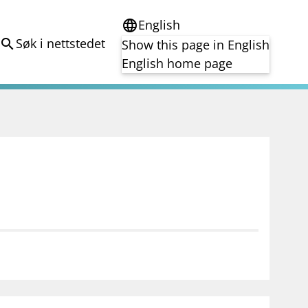
English
language
Søk i nettstedet
search
Show this page in English
English home page
e
Tema
Bærekraft
reg
DORA
Folkefinansiering
Kryptoeiendelsloven (MiCA)
Overtakelsestilbud
Alle tema
notifications_none
on for investorer
Abonner på nyhetsvarsel