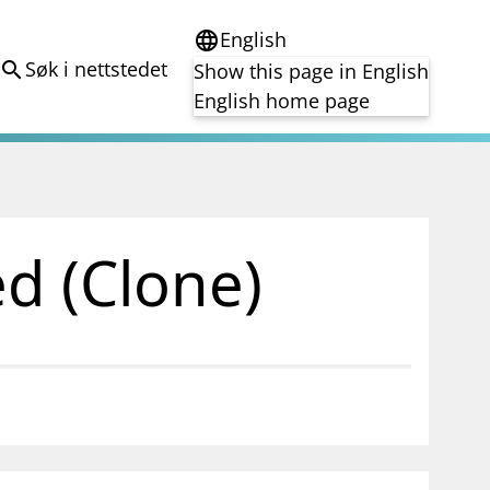
English
language
Søk i nettstedet
search
Show this page in English
English home page
e
Tema
Bærekraft
reg
DORA
d (Clone)
Folkefinansiering
Kryptoeiendelsloven (MiCA)
Overtakelsestilbud
Alle tema
notifications_none
on for investorer
Abonner på nyhetsvarsel