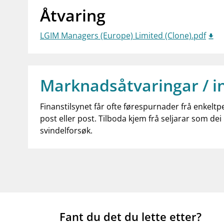
Åtvaring
LGIM Managers (Europe) Limited (Clone).pdf
Marknadsåtvaringar / i
Finanstilsynet får ofte førespurnader frå enkeltp
post eller post. Tilboda kjem frå seljarar som dei 
svindelforsøk.
Fant du det du lette etter?