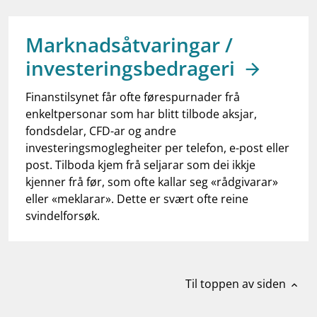
work_outline
Jobb hos oss
dashboard
Informasjon for investorer
Marknadsåtvaringar /
investeringsbedrageri
notifications_none
Abonner på nyhetsvarsel
Finanstilsynet får ofte førespurnader frå
enkeltpersonar som har blitt tilbode aksjar,
fondsdelar, CFD-ar og andre
investeringsmoglegheiter per telefon, e-post eller
post. Tilboda kjem frå seljarar som dei ikkje
kjenner frå før, som ofte kallar seg «rådgivarar»
eller «meklarar». Dette er svært ofte reine
svindelforsøk.
Til toppen av siden
expand_less