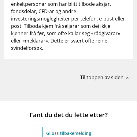
work_outline
Jobb hos oss
enkeltpersonar som har blitt tilbode aksjar,
fondsdelar, CFD-ar og andre
dashboard
Informasjon for investorer
investeringsmoglegheiter per telefon, e-post eller
post. Tilboda kjem frå seljarar som dei ikkje
notifications_none
Abonner på nyhetsvarsel
kjenner frå før, som ofte kallar seg «rådgivarar»
eller «meklarar». Dette er svært ofte reine
svindelforsøk.
Til toppen av siden
expand_less
Fant du det du lette etter?
Gi oss tilbakemelding