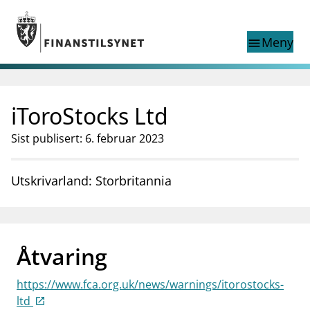
Gå til hovedinnhold
Gå til søkesiden
Meny
menu
Show this page in
Søk i
search
language
iToroStocks Ltd
English
nettstedet
English
English home page
Sist publisert: 6. februar 2023
Tilsyn
Aktuelt
Utskrivarland: Storbritannia
Finanstilsynets registre
Tema
supervisor_account
Forbrukerinformasjon
Åtvaring
business
Om Finanstilsynet
https://www.fca.org.uk/news/warnings/itorostocks-
mail_outline
Kontakt oss
ltd