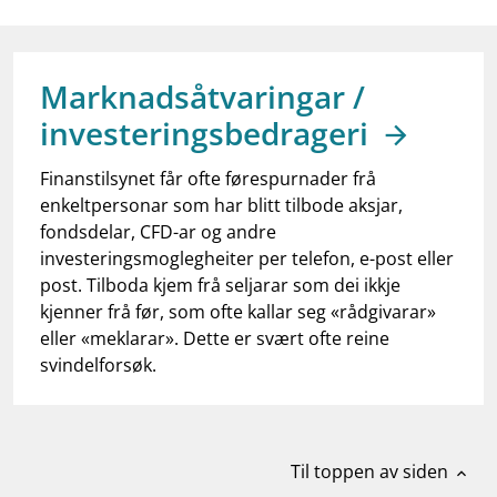
work_outline
Jobb hos oss
dashboard
Informasjon for investorer
Marknadsåtvaringar /
notifications_none
Abonner på nyhetsvarsel
investeringsbedrageri
Finanstilsynet får ofte førespurnader frå
enkeltpersonar som har blitt tilbode aksjar,
fondsdelar, CFD-ar og andre
investeringsmoglegheiter per telefon, e-post eller
post. Tilboda kjem frå seljarar som dei ikkje
kjenner frå før, som ofte kallar seg «rådgivarar»
eller «meklarar». Dette er svært ofte reine
svindelforsøk.
Til toppen av siden
expand_less