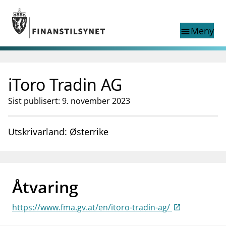
Gå til hovedinnhold
Gå til søkesiden
Meny
menu
Show this page in
Søk i
search
language
iToro Tradin AG
English
nettstedet
English
English home page
Sist publisert: 9. november 2023
Tilsyn
Aktuelt
Utskrivarland: Østerrike
Finanstilsynets registre
Tema
supervisor_account
Forbrukerinformasjon
Åtvaring
business
Om Finanstilsynet
https://www.fma.gv.at/en/itoro-tradin-ag/
mail_outline
Kontakt oss