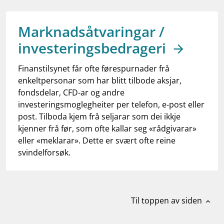
work_outline
Jobb hos oss
dashboard
Informasjon for investorer
Marknadsåtvaringar /
investeringsbedrageri
notifications_none
Abonner på nyhetsvarsel
Finanstilsynet får ofte førespurnader frå
enkeltpersonar som har blitt tilbode aksjar,
fondsdelar, CFD-ar og andre
investeringsmoglegheiter per telefon, e-post eller
post. Tilboda kjem frå seljarar som dei ikkje
kjenner frå før, som ofte kallar seg «rådgivarar»
eller «meklarar». Dette er svært ofte reine
svindelforsøk.
Til toppen av siden
expand_less