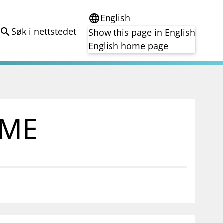
English
language
Søk i nettstedet
search
Show this page in English
English home page
e
Tema
Bærekraft
reg
DORA
IME
Folkefinansiering
Kryptoeiendelsloven (MiCA)
Overtakelsestilbud
Alle tema
notifications_none
on for investorer
Abonner på nyhetsvarsel