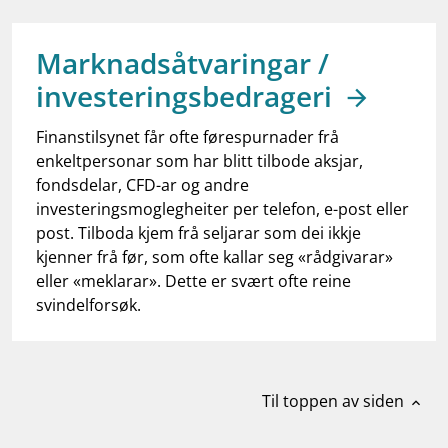
work_outline
Jobb hos oss
dashboard
Informasjon for investorer
Marknadsåtvaringar /
investeringsbedrageri
notifications_none
Abonner på nyhetsvarsel
Finanstilsynet får ofte førespurnader frå
enkeltpersonar som har blitt tilbode aksjar,
fondsdelar, CFD-ar og andre
investeringsmoglegheiter per telefon, e-post eller
post. Tilboda kjem frå seljarar som dei ikkje
kjenner frå før, som ofte kallar seg «rådgivarar»
eller «meklarar». Dette er svært ofte reine
svindelforsøk.
Til toppen av siden
expand_less