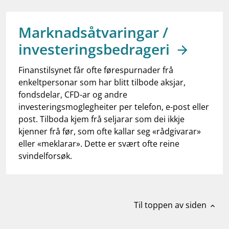
work_outline
Jobb hos oss
dashboard
Informasjon for investorer
Marknadsåtvaringar /
investeringsbedrageri
notifications_none
Abonner på nyhetsvarsel
Finanstilsynet får ofte førespurnader frå
enkeltpersonar som har blitt tilbode aksjar,
fondsdelar, CFD-ar og andre
investeringsmoglegheiter per telefon, e-post eller
post. Tilboda kjem frå seljarar som dei ikkje
kjenner frå før, som ofte kallar seg «rådgivarar»
eller «meklarar». Dette er svært ofte reine
svindelforsøk.
Til toppen av siden
expand_less