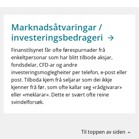
work_outline
Jobb hos oss
dashboard
Informasjon for investorer
Marknadsåtvaringar /
notifications_none
Abonner på nyhetsvarsel
investeringsbedrageri
Finanstilsynet får ofte førespurnader frå
enkeltpersonar som har blitt tilbode aksjar,
fondsdelar, CFD-ar og andre
investeringsmoglegheiter per telefon, e-post eller
post. Tilboda kjem frå seljarar som dei ikkje
kjenner frå før, som ofte kallar seg «rådgivarar»
eller «meklarar». Dette er svært ofte reine
svindelforsøk.
Til toppen av siden
expand_less