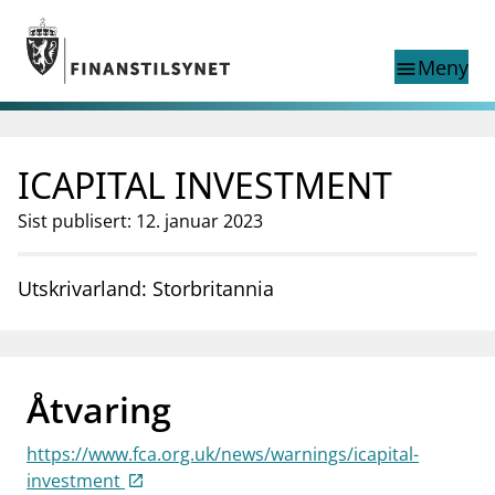
Gå til hovedinnhold
Gå til søkesiden
Meny
menu
Show this page in
Søk i
search
language
ICAPITAL INVESTMENT
English
nettstedet
English
English home page
Sist publisert: 12. januar 2023
Tilsyn
Aktuelt
Utskrivarland: Storbritannia
Finanstilsynets registre
Tema
supervisor_account
Forbrukerinformasjon
Åtvaring
business
Om Finanstilsynet
https://www.fca.org.uk/news/warnings/icapital-
mail_outline
Kontakt oss
investment