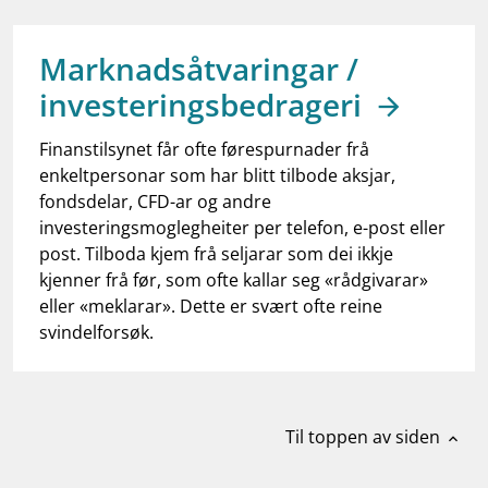
work_outline
Jobb hos oss
dashboard
Informasjon for investorer
Marknadsåtvaringar /
investeringsbedrageri
notifications_none
Abonner på nyhetsvarsel
Finanstilsynet får ofte førespurnader frå
enkeltpersonar som har blitt tilbode aksjar,
fondsdelar, CFD-ar og andre
investeringsmoglegheiter per telefon, e-post eller
post. Tilboda kjem frå seljarar som dei ikkje
kjenner frå før, som ofte kallar seg «rådgivarar»
eller «meklarar». Dette er svært ofte reine
svindelforsøk.
Til toppen av siden
expand_less