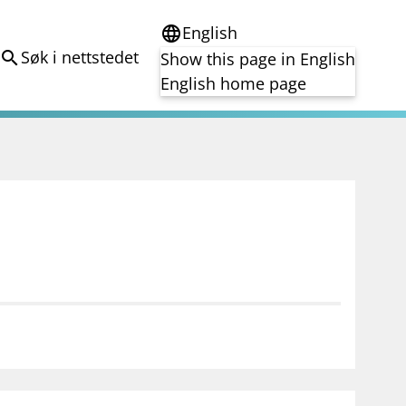
English
language
Søk i nettstedet
search
Show this page in English
English home page
e
Tema
Bærekraft
reg
DORA
Folkefinansiering
Kryptoeiendelsloven (MiCA)
Overtakelsestilbud
Alle tema
notifications_none
on for investorer
Abonner på nyhetsvarsel