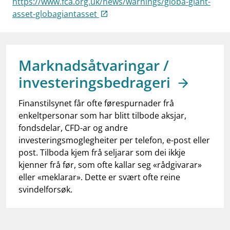
https://www.fca.org.uk/news/warnings/globa-giant-
work_outline
Jobb hos oss
asset-globagiantasset
dashboard
Informasjon for investorer
notifications_none
Abonner på nyhetsvarsel
Marknadsåtvaringar /
investeringsbedrageri
Finanstilsynet får ofte førespurnader frå
enkeltpersonar som har blitt tilbode aksjar,
fondsdelar, CFD-ar og andre
investeringsmoglegheiter per telefon, e-post eller
post. Tilboda kjem frå seljarar som dei ikkje
kjenner frå før, som ofte kallar seg «rådgivarar»
eller «meklarar». Dette er svært ofte reine
svindelforsøk.