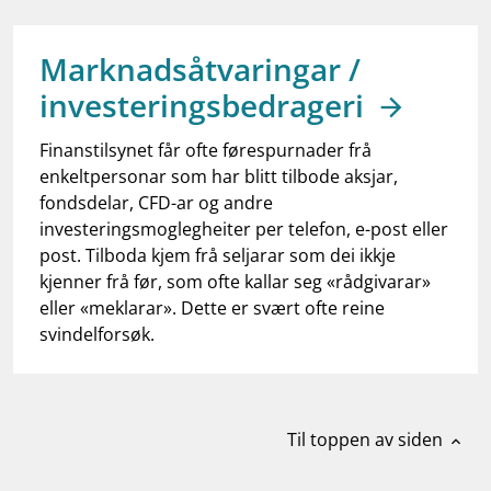
work_outline
Jobb hos oss
dashboard
Informasjon for investorer
Marknadsåtvaringar /
investeringsbedrageri
notifications_none
Abonner på nyhetsvarsel
Finanstilsynet får ofte førespurnader frå
enkeltpersonar som har blitt tilbode aksjar,
fondsdelar, CFD-ar og andre
investeringsmoglegheiter per telefon, e-post eller
post. Tilboda kjem frå seljarar som dei ikkje
kjenner frå før, som ofte kallar seg «rådgivarar»
eller «meklarar». Dette er svært ofte reine
svindelforsøk.
Til toppen av siden
expand_less