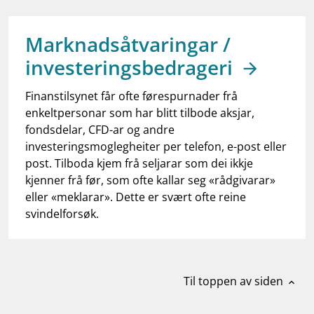
work_outline
Jobb hos oss
dashboard
Informasjon for investorer
Marknadsåtvaringar /
investeringsbedrageri
notifications_none
Abonner på nyhetsvarsel
Finanstilsynet får ofte førespurnader frå
enkeltpersonar som har blitt tilbode aksjar,
fondsdelar, CFD-ar og andre
investeringsmoglegheiter per telefon, e-post eller
post. Tilboda kjem frå seljarar som dei ikkje
kjenner frå før, som ofte kallar seg «rådgivarar»
eller «meklarar». Dette er svært ofte reine
svindelforsøk.
Til toppen av siden
expand_less