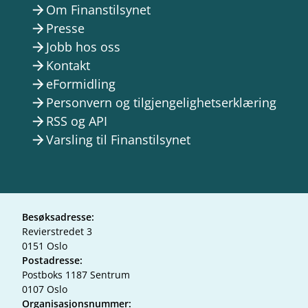
Om Finanstilsynet
arrow_forward
Presse
arrow_forward
Jobb hos oss
arrow_forward
Kontakt
arrow_forward
eFormidling
arrow_forward
Personvern og tilgjengelighetserklæring
arrow_forward
RSS og API
arrow_forward
Varsling til Finanstilsynet
arrow_forward
Besøksadresse:
Revierstredet 3
0151 Oslo
Postadresse:
Postboks 1187 Sentrum
0107 Oslo
Organisasjonsnummer: