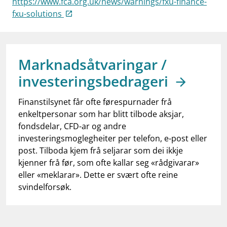
https://www.fca.org.uk/news/warnings/fxu-finance-
work_outline
Jobb hos oss
fxu-solutions
dashboard
Informasjon for investorer
notifications_none
Abonner på nyhetsvarsel
Marknadsåtvaringar /
investeringsbedrageri
Finanstilsynet får ofte førespurnader frå
enkeltpersonar som har blitt tilbode aksjar,
fondsdelar, CFD-ar og andre
investeringsmoglegheiter per telefon, e-post eller
post. Tilboda kjem frå seljarar som dei ikkje
kjenner frå før, som ofte kallar seg «rådgivarar»
eller «meklarar». Dette er svært ofte reine
svindelforsøk.