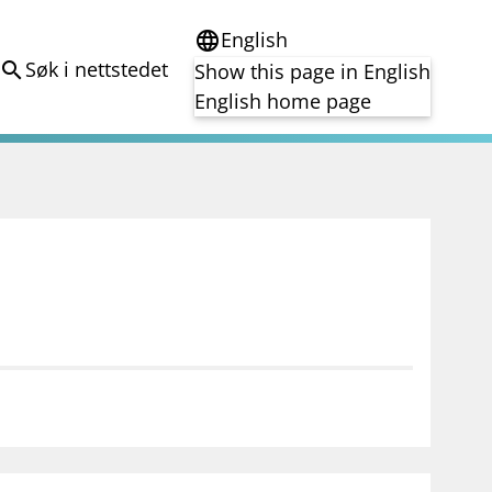
English
language
Søk i nettstedet
search
Show this page in English
English home page
e
Tema
Bærekraft
reg
DORA
Folkefinansiering
Kryptoeiendelsloven (MiCA)
Overtakelsestilbud
Alle tema
notifications_none
on for investorer
Abonner på nyhetsvarsel