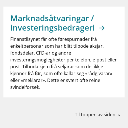
work_outline
Jobb hos oss
dashboard
Informasjon for investorer
Marknadsåtvaringar /
investeringsbedrageri
notifications_none
Abonner på nyhetsvarsel
Finanstilsynet får ofte førespurnader frå
enkeltpersonar som har blitt tilbode aksjar,
fondsdelar, CFD-ar og andre
investeringsmoglegheiter per telefon, e-post eller
post. Tilboda kjem frå seljarar som dei ikkje
kjenner frå før, som ofte kallar seg «rådgivarar»
eller «meklarar». Dette er svært ofte reine
svindelforsøk.
Til toppen av siden
expand_less