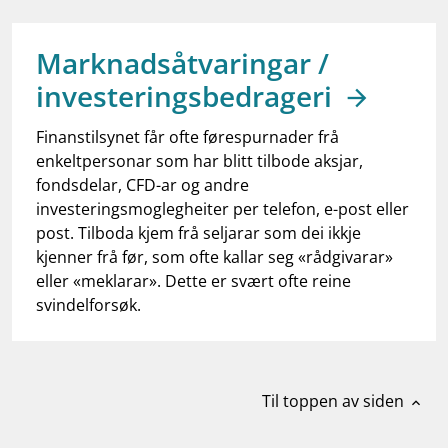
work_outline
Jobb hos oss
Marknadsåtvaringar /
dashboard
Informasjon for investorer
investeringsbedrageri
notifications_none
Abonner på nyhetsvarsel
Finanstilsynet får ofte førespurnader frå
enkeltpersonar som har blitt tilbode aksjar,
fondsdelar, CFD-ar og andre
investeringsmoglegheiter per telefon, e-post eller
post. Tilboda kjem frå seljarar som dei ikkje
kjenner frå før, som ofte kallar seg «rådgivarar»
eller «meklarar». Dette er svært ofte reine
svindelforsøk.
Til toppen av siden
expand_less