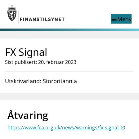
Gå til hovedinnhold
Gå til søkesiden
Meny
menu
Søk i
search
This page does not
FX Signal
language
exist in English
nettstedet
English
Sist publisert: 20. februar 2023
English home page
Tilsyn
Aktuelt
Utskrivarland: Storbritannia
Finanstilsynets registre
Tema
supervisor_account
Forbrukerinformasjon
Åtvaring
business
Om Finanstilsynet
https://www.fca.org.uk/news/warnings/fx-signal
mail_outline
Kontakt oss