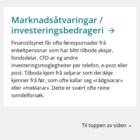
work_outline
Jobb hos oss
dashboard
Informasjon for investorer
Marknadsåtvaringar /
investeringsbedrageri
notifications_none
Abonner på nyhetsvarsel
Finanstilsynet får ofte førespurnader frå
enkeltpersonar som har blitt tilbode aksjar,
fondsdelar, CFD-ar og andre
investeringsmoglegheiter per telefon, e-post eller
post. Tilboda kjem frå seljarar som dei ikkje
kjenner frå før, som ofte kallar seg «rådgivarar»
eller «meklarar». Dette er svært ofte reine
svindelforsøk.
Til toppen av siden
expand_less