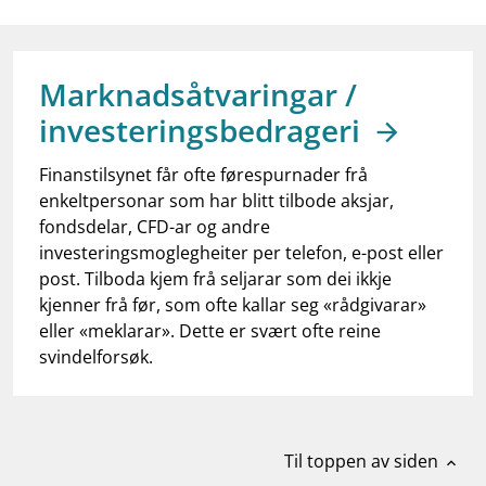
work_outline
Jobb hos oss
dashboard
Informasjon for investorer
Marknadsåtvaringar /
notifications_none
Abonner på nyhetsvarsel
investeringsbedrageri
Finanstilsynet får ofte førespurnader frå
enkeltpersonar som har blitt tilbode aksjar,
fondsdelar, CFD-ar og andre
investeringsmoglegheiter per telefon, e-post eller
post. Tilboda kjem frå seljarar som dei ikkje
kjenner frå før, som ofte kallar seg «rådgivarar»
eller «meklarar». Dette er svært ofte reine
svindelforsøk.
Til toppen av siden
expand_less