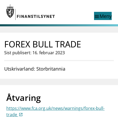
Gå til hovedinnhold
Gå til søkesiden
Meny
menu
Show this page in
Søk i
search
language
FOREX BULL TRADE
English
nettstedet
English
English home page
Sist publisert: 16. februar 2023
Tilsyn
Aktuelt
Utskrivarland: Storbritannia
Finanstilsynets registre
Tema
supervisor_account
Forbrukerinformasjon
Åtvaring
business
Om Finanstilsynet
https://www.fca.org.uk/news/warnings/forex-bull-
mail_outline
Kontakt oss
trade